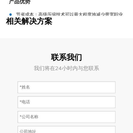
产品优势
●
节省成本：高级压缩技术可以最大程度地减少带宽职业
相关解决方案
和数据消费
●
光滑：压缩视频代码流比传统的代码流小，因此适用于
流利的卫星传输
●
简单：兼容主流视频监控设备，例如Hikvision，Dahua
以及板载CCTV系统
联系我们
●
方便：客户的实时监控可在PC，手机，PAD等中提供
我们将在24小时内与您联系
IP电话
矿业&工地